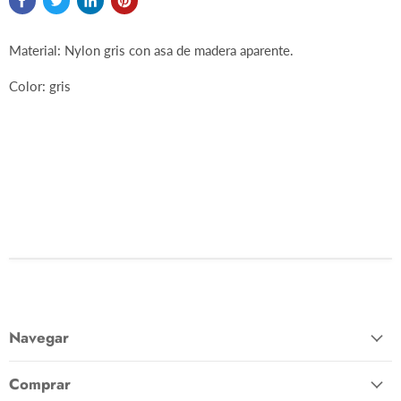
Material: Nylon gris con asa de madera aparente.
Color: gris
OSG EVERWOOD KITCHEN 5PC NYLON KITCHEN TOOL SET,
GREY, WOOD LOOK TP
Navegar
Comprar