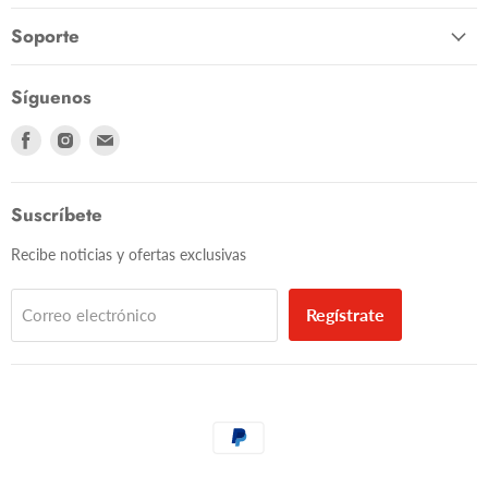
Soporte
Síguenos
Encuéntranos
Encuéntranos
Encuéntranos
en
en
en
Facebook
Instagram
Correo
electrónico
Suscríbete
Recibe noticias y ofertas exclusivas
Regístrate
Correo electrónico