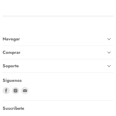
Navegar
Comprar
Soporte
Síguenos
Encuéntranos
Encuéntranos
Encuéntranos
en
en
en
Facebook
Instagram
Correo
electrónico
Suscríbete