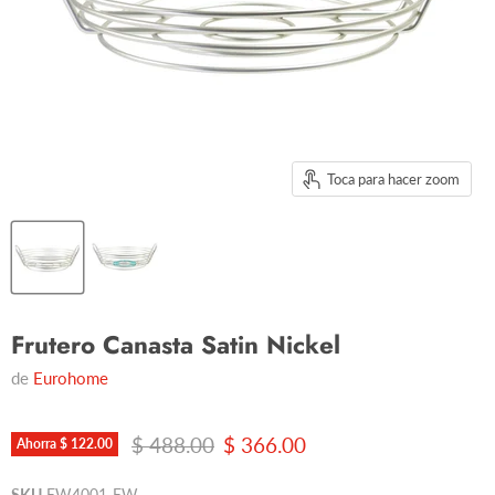
Toca para hacer zoom
Frutero Canasta Satin Nickel
de
Eurohome
Precio original
Precio actual
$ 488.00
$ 366.00
Ahorra
$ 122.00
SKU
EW4001-EW