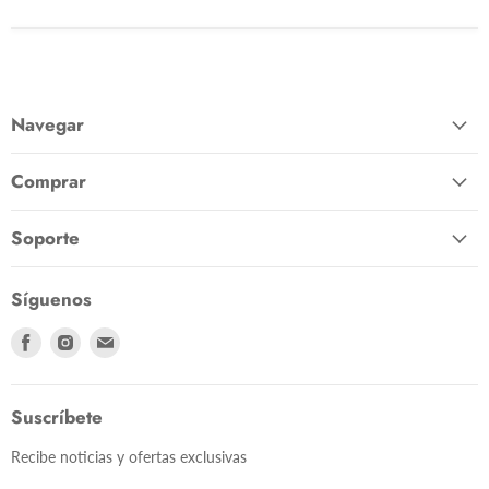
Navegar
Comprar
Soporte
Síguenos
Encuéntranos
Encuéntranos
Encuéntranos
en
en
en
Facebook
Instagram
Correo
electrónico
Suscríbete
Recibe noticias y ofertas exclusivas