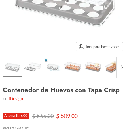
Toca para hacer zoom
Contenedor de Huevos con Tapa Crisp
de
iDesign
Precio original
Precio actual
$ 566.00
$ 509.00
Ahorra
$ 57.00
SKU
71653-ID