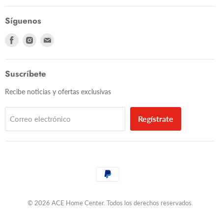
Síguenos
Encuéntranos
Encuéntranos
Encuéntranos
en
en
en
Facebook
Instagram
Correo
electrónico
Suscríbete
Recibe noticias y ofertas exclusivas
Regístrate
Correo electrónico
© 2026 ACE Home Center. Todos los derechos reservados.