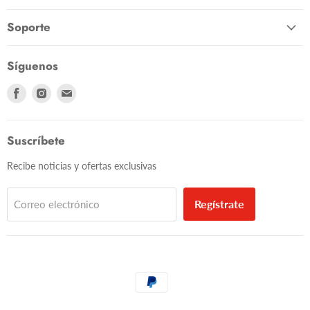
Soporte
Síguenos
Encuéntranos
Encuéntranos
Encuéntranos
en
en
en
Facebook
Instagram
Correo
electrónico
Suscríbete
Recibe noticias y ofertas exclusivas
Regístrate
Correo electrónico