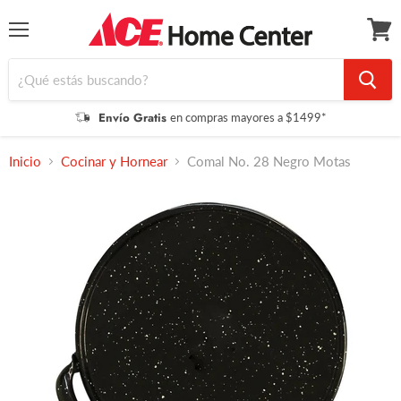
Menú
Ver
carrit
Envío Gratis
en compras mayores a $1499*
Inicio
Cocinar y Hornear
Comal No. 28 Negro Motas